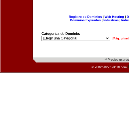
Registro de Dominios
|
Web Hosting
|
D
Dominios Expirados
|
Industrias
|
Indu
Categorías de Dominio:
[Pág. princi
** Precios expre
© 2002/2022 Solo10.com