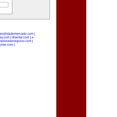
analistademercado.com
|
ay.com
|
disertar.com
|
e-
mpresadeseguros.com
|
pyme.com
|