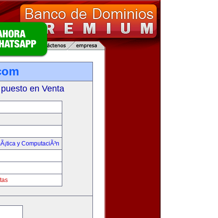
.com
 puesto en Venta
mÃ¡tica y ComputaciÃ³n
tas