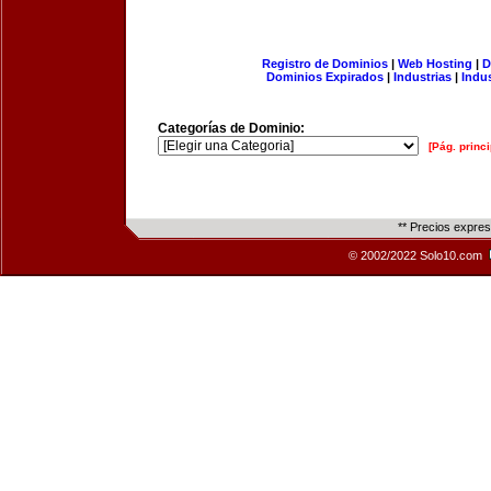
Registro de Dominios
|
Web Hosting
|
D
Dominios Expirados
|
Industrias
|
Indu
Categorías de Dominio:
[Pág. princi
** Precios expre
© 2002/2022 Solo10.com