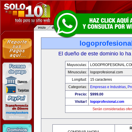
logoprofesiona
El dueño de este dominio lo ha
Mayusculas:
LOGOPROFESIONAL.CO
Minusculas:
logoprofesional.com
Longitud:
15 caracteres
Categorias:
Empresas e Industrias
,
Pr
Precio:
$999.00
Visitar!
logoprofesional.com
Serán consideradas ofer
R