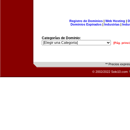
Registro de Dominios
|
Web Hosting
|
D
Dominios Expirados
|
Industrias
|
Indu
Categorías de Dominio:
[Pág. princi
** Precios expre
© 2002/2022 Solo10.com