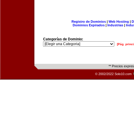
Registro de Dominios
|
Web Hosting
|
D
Dominios Expirados
|
Industrias
|
Indu
Categorías de Dominio:
[Pág. princi
** Precios expre
© 2002/2022 Solo10.com