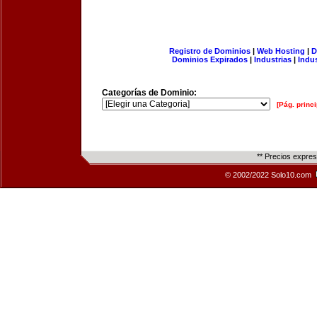
Registro de Dominios
|
Web Hosting
|
D
Dominios Expirados
|
Industrias
|
Indu
Categorías de Dominio:
[Pág. princi
** Precios expre
© 2002/2022 Solo10.com