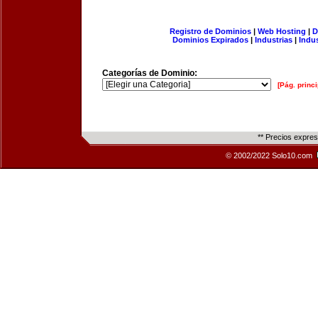
Registro de Dominios
|
Web Hosting
|
D
Dominios Expirados
|
Industrias
|
Indu
Categorías de Dominio:
[Pág. princi
** Precios expre
© 2002/2022 Solo10.com