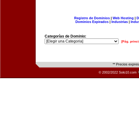
Registro de Dominios
|
Web Hosting
|
D
Dominios Expirados
|
Industrias
|
Indu
Categorías de Dominio:
[Pág. princi
** Precios expre
© 2002/2022 Solo10.com