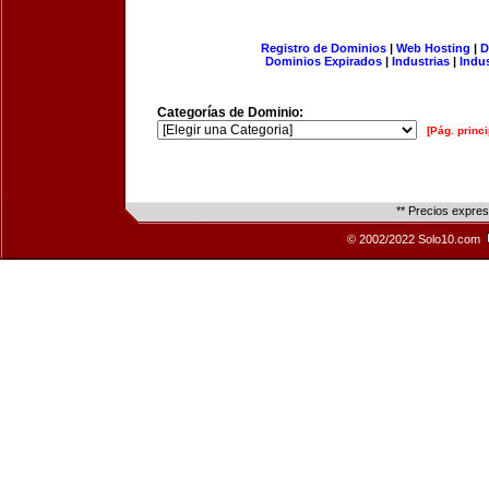
Registro de Dominios
|
Web Hosting
|
D
Dominios Expirados
|
Industrias
|
Indu
Categorías de Dominio:
[Pág. princi
** Precios expre
© 2002/2022 Solo10.com