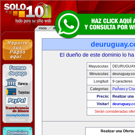
deuruguay.
El dueño de este dominio lo ha
Mayusculas:
DEURUGUAY
Minusculas:
deuruguay.c
Longitud:
9 caracteres
Categorias:
PaÃ­ses y Ci
Precio:
Realizar una 
Visitar!
deuruguay.c
Serán consideradas ofer
Realizar una Oferta