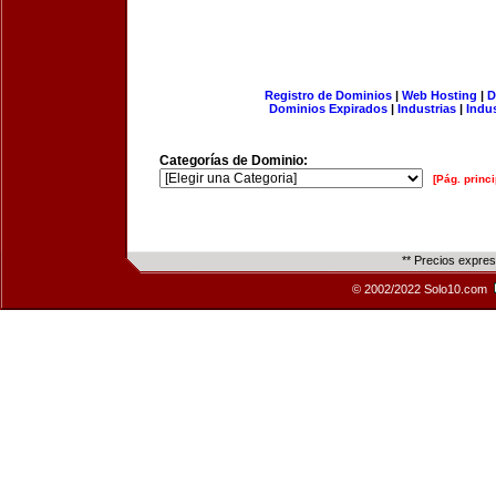
Registro de Dominios
|
Web Hosting
|
D
Dominios Expirados
|
Industrias
|
Indu
Categorías de Dominio:
[Pág. princi
** Precios expre
© 2002/2022 Solo10.com