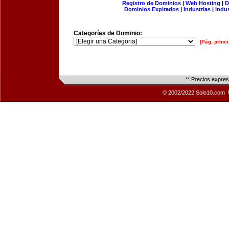
Registro de Dominios
|
Web Hosting
|
D
Dominios Expirados
|
Industrias
|
Indu
Categorías de Dominio:
[Pág. princi
** Precios expre
© 2002/2022 Solo10.com