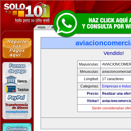
aviacioncomerci
Vendido!
Mayusculas:
AVIACIONCOMER
Minusculas:
aviacioncomercia
Longitud:
17 caracteres
Categorias:
Empresas e Indust
Precio:
Realizar una ofer
Visitar!
aviacioncomerci
Serán consideradas ofer