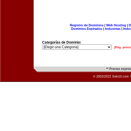
Registro de Dominios
|
Web Hosting
|
D
Dominios Expirados
|
Industrias
|
Indu
Categorías de Dominio:
[Pág. princi
** Precios expre
© 2002/2022 Solo10.com