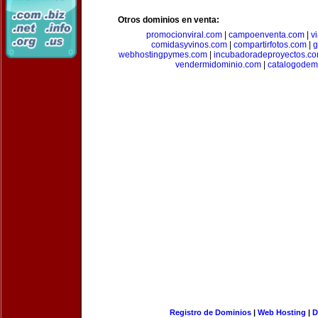
Otros dominios en venta:
promocionviral.com
|
campoenventa.com
|
v
comidasyvinos.com
|
compartirfotos.com
|
g
webhostingpymes.com
|
incubadoradeproyectos.c
vendermidominio.com
|
catalogodem
Registro de Dominios
|
Web Hosting
|
D