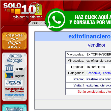
exitofinancier
Vendido!
Mayusculas:
EXITOFINANCIE
Minusculas:
exitofinanciero.c
Longitud:
15 caracteres
Categorias:
Economia, Dinero
Precio:
Realizar una ofer
Visitar!
exitofinanciero.
Serán consideradas ofer