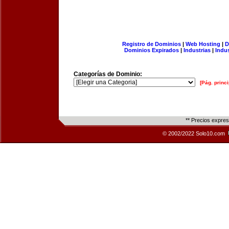
Registro de Dominios
|
Web Hosting
|
D
Dominios Expirados
|
Industrias
|
Indu
Categorías de Dominio:
[Pág. princi
** Precios expre
© 2002/2022 Solo10.com