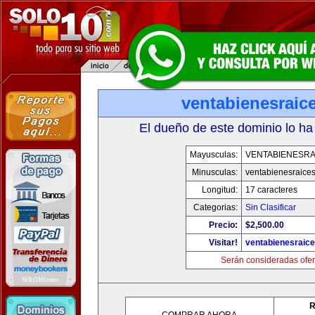
ventabienesraic
El dueño de este dominio lo ha
Mayusculas:
VENTABIENESRA
Minusculas:
ventabienesraice
Longitud:
17 caracteres
Categorias:
Sin Clasificar
Precio:
$2,500.00
Visitar!
ventabienesraic
Serán consideradas ofer
R