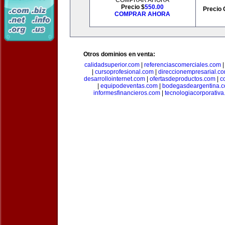
COMPRAR AHORA
Precio $
550.00
Precio 
COMPRAR AHORA
Otros dominios en venta:
calidadsuperior.com
|
referenciascomerciales.com
|
cursoprofesional.com
|
direccionempresarial.c
desarrollointernet.com
|
ofertasdeproductos.com
|
c
|
equipodeventas.com
|
bodegasdeargentina.
informesfinancieros.com
|
tecnologiacorporativ