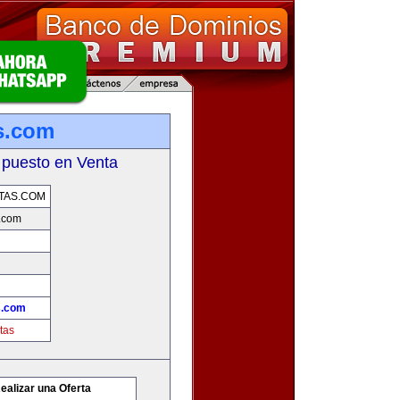
s.com
 puesto en Venta
TAS.COM
.com
s.com
tas
ealizar una Oferta