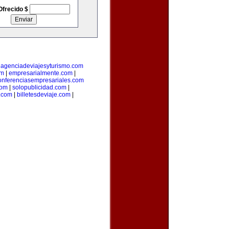
Ofrecido $
|
agenciadeviajesyturismo.com
om
|
empresarialmente.com
|
onferenciasempresariales.com
com
|
solopublicidad.com
|
a.com
|
billetesdeviaje.com
|