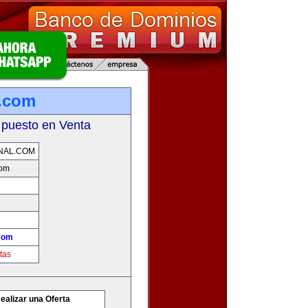
l.com
 puesto en Venta
NAL.COM
com
.com
tas
ealizar una Oferta