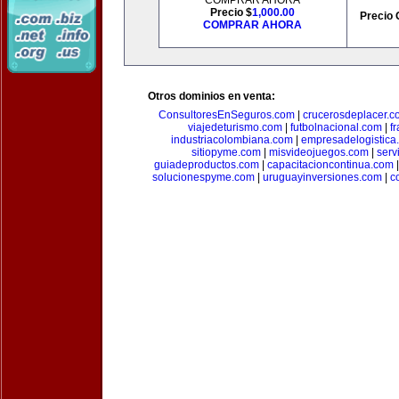
COMPRAR AHORA
Precio $
1,000.00
Precio 
COMPRAR AHORA
Otros dominios en venta:
ConsultoresEnSeguros.com
|
crucerosdeplacer.c
viajedeturismo.com
|
futbolnacional.com
|
f
industriacolombiana.com
|
empresadelogistica
sitiopyme.com
|
misvideojuegos.com
|
serv
guiadeproductos.com
|
capacitacioncontinua.com
solucionespyme.com
|
uruguayinversiones.com
|
c