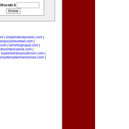
Ofrecido $
om
|
empleotemporario.com
|
ranquiciamundial.com
|
.com
|
turismogrupal.com
|
idorempresarial.com
|
|
suplementosynutricion.com
|
onsultoriadeinversiones.com
|