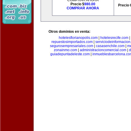
COMPRAR AHORA
Precio $
980.00
Precio 
COMPRAR AHORA
Otros dominios en venta:
hotelesflorianopolis.com
|
hotelesrecife.com
|
repuestosimportados.com
|
serviciodeinformacio
segurosempresariales.com
|
casasenchile.com
|
me
zonainmo.com
|
administracioncomercial.com
|
d
guiadepuntadeleste.com
|
inmueblesbarcelona.co