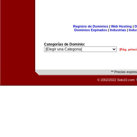
Registro de Dominios
|
Web Hosting
|
D
Dominios Expirados
|
Industrias
|
Indu
Categorías de Dominio:
[Pág. princi
** Precios expre
© 2002/2022 Solo10.com