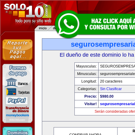
segurosempresari
El dueño de este dominio lo ha
Mayusculas:
SEGUROSEMPRESA
Minusculas:
segurosempresarial
Longitud:
20 caracteres
Categorias:
Sin Clasificar
Precio:
$980.00
Visitar!
segurosempresaria
Serán consideradas ofer
R