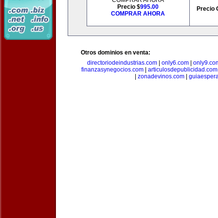
COMPRAR AHORA
Precio $
995.00
Precio 
COMPRAR AHORA
Otros dominios en venta:
directoriodeindustrias.com
|
only6.com
|
only9.co
finanzasynegocios.com
|
articulosdepublicidad.com
|
zonadevinos.com
|
guiaesper