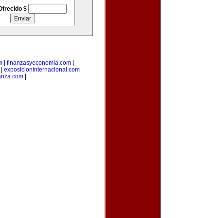
Ofrecido $
m
|
finanzasyeconomia.com
|
|
exposicioninternacional.com
anza.com
|