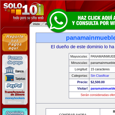
panamainmuebl
El dueño de este dominio lo ha
Mayusculas:
PANAMAINMUE
Minusculas:
panamainmueble
Longitud:
15 caracteres
Categorias:
Sin Clasificar
Precio:
$2,500.00
Visitar!
panamainmuebl
Serán consideradas ofer
R