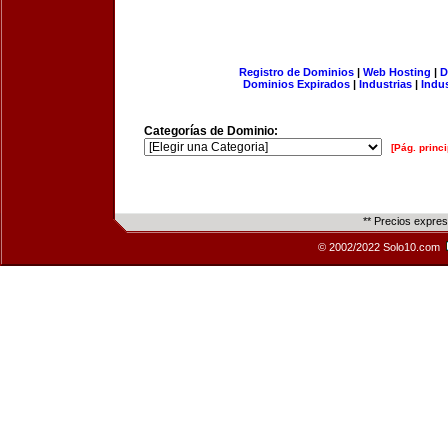
Registro de Dominios
|
Web Hosting
|
D
Dominios Expirados
|
Industrias
|
Indu
Categorías de Dominio:
[Pág. princi
** Precios expre
© 2002/2022 Solo10.com