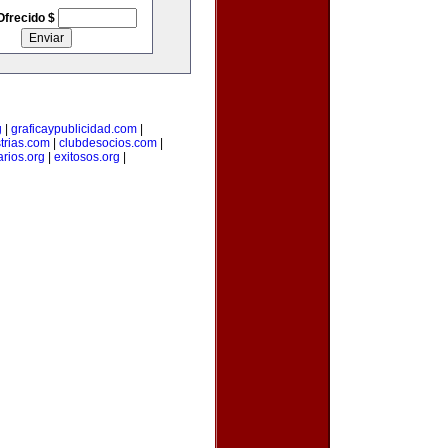
Ofrecido $
g
|
graficaypublicidad.com
|
trias.com
|
clubdesocios.com
|
arios.org
|
exitosos.org
|