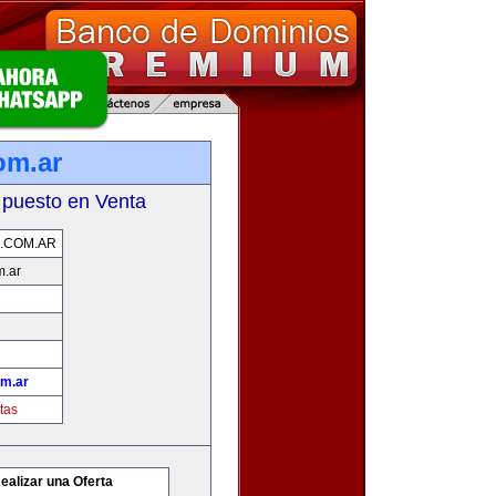
om.ar
 puesto en Venta
.COM.AR
m.ar
om.ar
tas
ealizar una Oferta