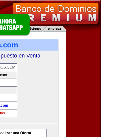
s.com
 puesto en Venta
IOS.COM
.com
.com
tas
ealizar una Oferta