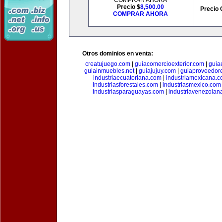
COMPRAR AHORA
Precio $
8,500.00
Precio 
COMPRAR AHORA
Otros dominios en venta:
creatujuego.com
|
guiacomercioexterior.com
|
guiae
guiainmuebles.net
|
guiajujuy.com
|
guiaproveedor
industriaecuatoriana.com
|
industriamexicana.
industriasforestales.com
|
industriasmexico.com
industriasparaguayas.com
|
industriavenezolan