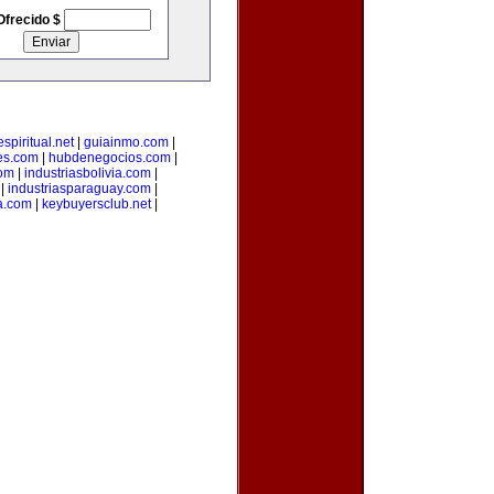
Ofrecido $
spiritual.net
|
guiainmo.com
|
es.com
|
hubdenegocios.com
|
com
|
industriasbolivia.com
|
|
industriasparaguay.com
|
a.com
|
keybuyersclub.net
|