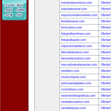
eventosbarcelona.com
Ofertar
expoartesanal.com
Ofertar
exposiciondemuebles.com
Ofertar
feriartesanal.com
Ofertar
forocultura.com
Ofertar
fotografiaenlinea.com
Ofertar
fotografiaweb.com
Ofertar
impresiondelibros.com
Ofertar
librosdidacticos.com
Ofertar
librosinteractivos.com
Ofertar
mercadodeartesanias.com
Ofertar
minilibro.com
Ofertar
musicompras.com
Ofertar
peliculasdigitales.com
Ofertar
rockchileno.com
Ofertar
sesionesfotograficas.com
Ofertar
ventadecuadros.com
Ofertar
ventadejoyas.com
Ofertar