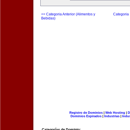
<< Categoria Anterior (Alimentos y
Categoria 
Bebidas)
Registro de Dominios
|
Web Hosting
|
D
Dominios Expirados
|
Industrias
|
Indu
Categorías de Dominio: